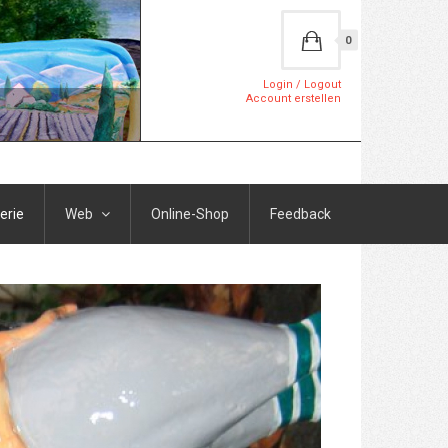
0
Login / Logout
Account erstellen
erie
Web
Online-Shop
Feedback