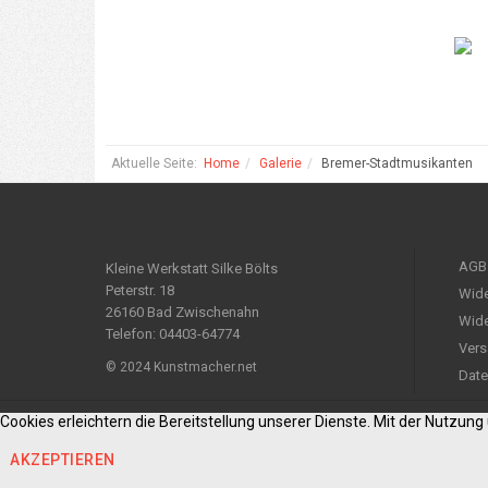
Aktuelle Seite:
Home
Galerie
Bremer-Stadtmusikanten
AGB
Kleine Werkstatt Silke Bölts
Peterstr. 18
Wide
26160 Bad Zwischenahn
Wide
Telefon: 04403-64774
Vers
© 2024 Kunstmacher.net
Date
Cookies erleichtern die Bereitstellung unserer Dienste. Mit der Nutzun
AKZEPTIEREN