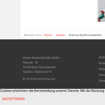
Aktuelle Seite:
Home
Galerie
Bremer-Stadtmusikanten
AGB
Kleine Werkstatt Silke Bölts
Peterstr. 18
Wide
26160 Bad Zwischenahn
Wide
Telefon: 04403-64774
Vers
© 2024 Kunstmacher.net
Date
Cookies erleichtern die Bereitstellung unserer Dienste. Mit der Nutzun
AKZEPTIEREN