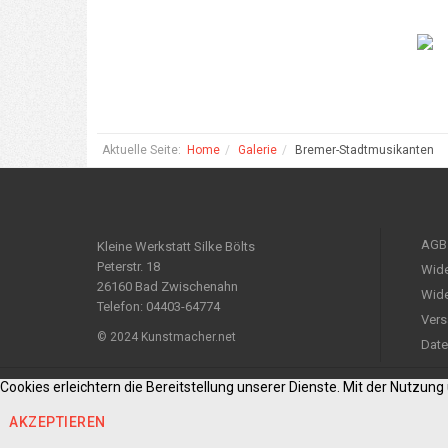
Aktuelle Seite:
Home
Galerie
Bremer-Stadtmusikanten
AGB
Kleine Werkstatt Silke Bölts
Peterstr. 18
Wide
26160 Bad Zwischenahn
Wide
Telefon: 04403-64774
Vers
© 2024 Kunstmacher.net
Date
Cookies erleichtern die Bereitstellung unserer Dienste. Mit der Nutzun
AKZEPTIEREN