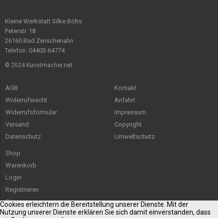
Kleine Werkstatt Silke Bölts
Peterstr. 18
26160 Bad Zwischenahn
Telefon: 04403-64774
© 2024 Kunstmacher.net
AGB
Kontakt
Widerrufsrecht
Anfahrt
Widerrufsformular
Impressum
Versand
Copyright
Datenschutz
Umweltschutz
Shop
Warenkorb
Login
Registrieren
Sitemap
Cookies erleichtern die Bereitstellung unserer Dienste. Mit der
Nutzung unserer Dienste erklären Sie sich damit einverstanden, dass