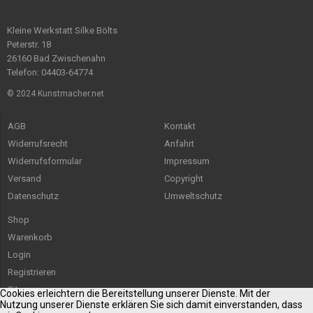
Kleine Werkstatt Silke Bölts
Peterstr. 18
26160 Bad Zwischenahn
Telefon: 04403-64774
© 2024 Kunstmacher.net
AGB
Kontakt
Widerrufsrecht
Anfahrt
Widerrufsformular
Impressum
Versand
Copyright
Datenschutz
Umweltschutz
Shop
Warenkorb
Login
Registrieren
Sitemap
Cookies erleichtern die Bereitstellung unserer Dienste. Mit der
Nutzung unserer Dienste erklären Sie sich damit einverstanden, dass