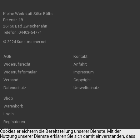
Kleine Werkstatt Silke Bölts
Peterstr. 18
26160 Bad Zwischenahn
Telefon: 04403-64774
© 2024 Kunstmacher.net
AGB
Kontakt
Widerrufsrecht
Anfahrt
Widerrufsformular
Impressum
Versand
Copyright
Datenschutz
Umweltschutz
Shop
Warenkorb
Login
Registrieren
Sitemap
Cookies erleichtern die Bereitstellung unserer Dienste. Mit der
Nutzung unserer Dienste erklären Sie sich damit einverstanden, dass