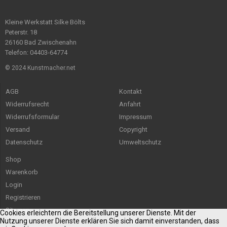
Kleine Werkstatt Silke Bölts
Peterstr. 18
26160 Bad Zwischenahn
Telefon: 04403-64774
© 2024 Kunstmacher.net
AGB
Kontakt
Widerrufsrecht
Anfahrt
Widerrufsformular
Impressum
Versand
Copyright
Datenschutz
Umweltschutz
Shop
Warenkorb
Login
Registrieren
Sitemap
Cookies erleichtern die Bereitstellung unserer Dienste. Mit der
Nutzung unserer Dienste erklären Sie sich damit einverstanden, dass