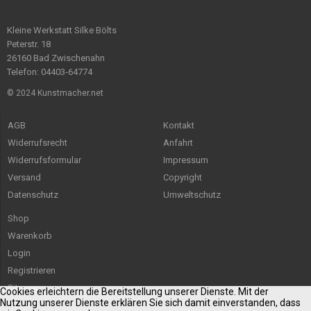
Kleine Werkstatt Silke Bölts
Peterstr. 18
26160 Bad Zwischenahn
Telefon: 04403-64774
© 2024 Kunstmacher.net
AGB
Kontakt
Widerrufsrecht
Anfahrt
Widerrufsformular
Impressum
Versand
Copyright
Datenschutz
Umweltschutz
Shop
Warenkorb
Login
Registrieren
Sitemap
Cookies erleichtern die Bereitstellung unserer Dienste. Mit der
Nutzung unserer Dienste erklären Sie sich damit einverstanden, dass