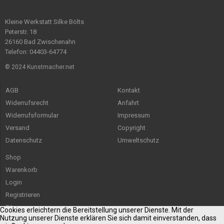
Kleine Werkstatt Silke Bölts
Peterstr. 18
26160 Bad Zwischenahn
Telefon: 04403-64774
© 2024 Kunstmacher.net
AGB
Kontakt
Widerrufsrecht
Anfahrt
Widerrufsformular
Impressum
Versand
Copyright
Datenschutz
Umweltschutz
Shop
Warenkorb
Login
Registrieren
Sitemap
Cookies erleichtern die Bereitstellung unserer Dienste. Mit der
Nutzung unserer Dienste erklären Sie sich damit einverstanden, dass