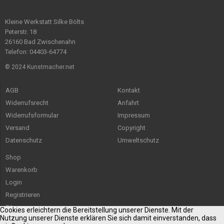
Kleine Werkstatt Silke Bölts
Peterstr. 18
26160 Bad Zwischenahn
Telefon: 04403-64774
© 2024 Kunstmacher.net
AGB
Kontakt
Widerrufsrecht
Anfahrt
Widerrufsformular
Impressum
Versand
Copyright
Datenschutz
Umweltschutz
Shop
Warenkorb
Login
Registrieren
Sitemap
Cookies erleichtern die Bereitstellung unserer Dienste. Mit der
Nutzung unserer Dienste erklären Sie sich damit einverstanden, dass