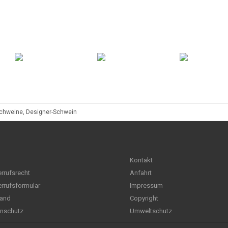
chweine, Designer-Schwein
Kontakt
rrufsrecht
Anfahrt
rrufsformular
Impressum
and
Copyright
nschutz
Umweltschutz