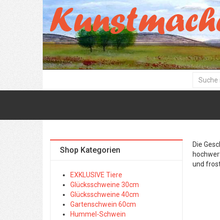
Die Gesc
Shop Kategorien
hochwert
und frost
EXKLUSIVE Tiere
Glücksschweine 30cm
Glücksschweine 40cm
Gartenschwein 60cm
Hummel-Schwein