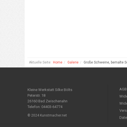
Aktuelle Seite:
Home
Galerie
Große Schweine, bemalte S
AGB
Kleine Werkstatt Silke Bölts
Peterstr. 18
Wide
26160 Bad Zwischenahn
Wide
Telefon: 04403-64774
Vers
© 2024 Kunstmacher.net
Date