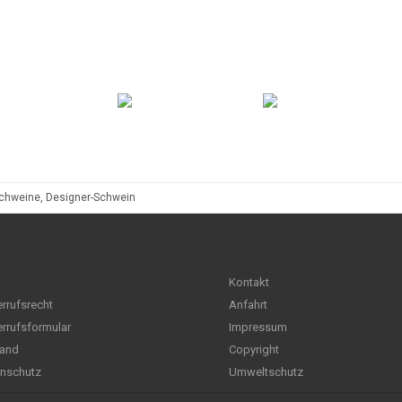
chweine, Designer-Schwein
Kontakt
rrufsrecht
Anfahrt
rrufsformular
Impressum
and
Copyright
nschutz
Umweltschutz