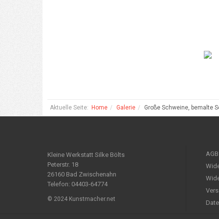
Aktuelle Seite:
Home
Galerie
Große Schweine, bemalte S
AGB
Kleine Werkstatt Silke Bölts
Peterstr. 18
Wide
26160 Bad Zwischenahn
Wide
Telefon: 04403-64774
Vers
© 2024 Kunstmacher.net
Date