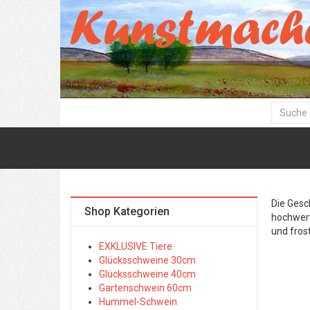
Die Gesc
Shop Kategorien
hochwert
und frost
EXKLUSIVE Tiere
Glücksschweine 30cm
Glücksschweine 40cm
Gartenschwein 60cm
Hummel-Schwein