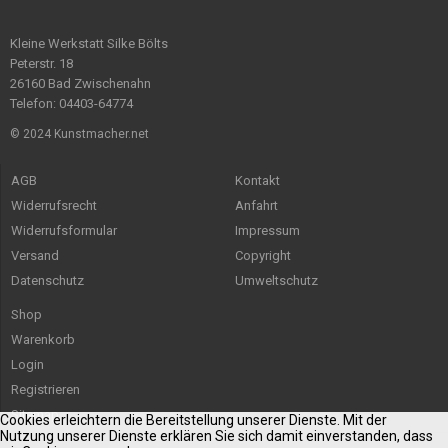
Kleine Werkstatt Silke Bölts
Peterstr. 18
26160 Bad Zwischenahn
Telefon: 04403-64774
© 2024 Kunstmacher.net
AGB
Kontakt
Widerrufsrecht
Anfahrt
Widerrufsformular
Impressum
Versand
Copyright
Datenschutz
Umweltschutz
Shop
Warenkorb
Login
Registrieren
Sitemap
Cookies erleichtern die Bereitstellung unserer Dienste. Mit der
Nutzung unserer Dienste erklären Sie sich damit einverstanden, dass