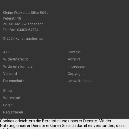
Kleine Werkstatt Silke Bölts
Peterstr. 18
26160 Bad Zwischenahn
Telefon: 04403-64774
© 2024 Kunstmacher.net
AGB
Kontakt
Widerrufsrecht
Anfahrt
Widerrufsformular
Impressum
Versand
Copyright
Datenschutz
Umweltschutz
Shop
Warenkorb
Login
Registrieren
Sitemap
Cookies erleichtern die Bereitstellung unserer Dienste. Mit der
Nutzung unserer Dienste erklären Sie sich damit einverstanden, dass