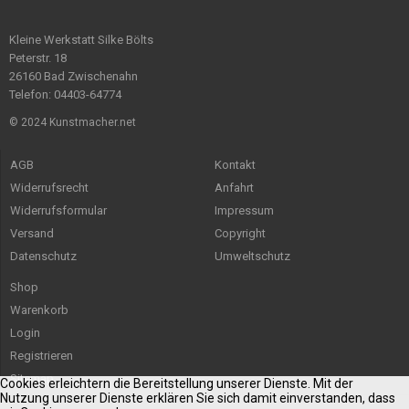
Kleine Werkstatt Silke Bölts
Peterstr. 18
26160 Bad Zwischenahn
Telefon: 04403-64774
© 2024 Kunstmacher.net
AGB
Kontakt
Widerrufsrecht
Anfahrt
Widerrufsformular
Impressum
Versand
Copyright
Datenschutz
Umweltschutz
Shop
Warenkorb
Login
Registrieren
Sitemap
Cookies erleichtern die Bereitstellung unserer Dienste. Mit der
Nutzung unserer Dienste erklären Sie sich damit einverstanden, dass