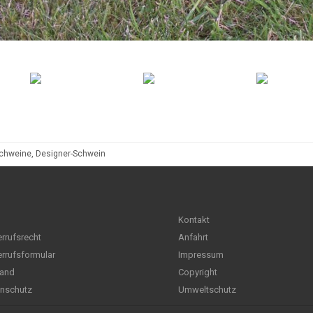
chweine, Designer-Schwein
Kontakt
rrufsrecht
Anfahrt
rrufsformular
Impressum
and
Copyright
nschutz
Umweltschutz