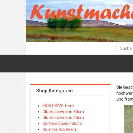
Die Gesc
Shop Kategorien
hochwert
und frost
EXKLUSIVE Tiere
Glücksschweine 30cm
Glücksschweine 40cm
Gartenschwein 60cm
Hummel-Schwein