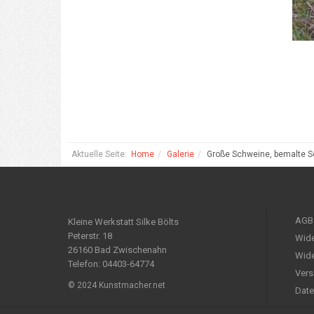
Aktuelle Seite:
Home
Galerie
Große Schweine, bemalte S
AGB
Kleine Werkstatt Silke Bölts
Peterstr. 18
Wide
26160 Bad Zwischenahn
Wide
Telefon: 04403-64774
Vers
© 2024 Kunstmacher.net
Date