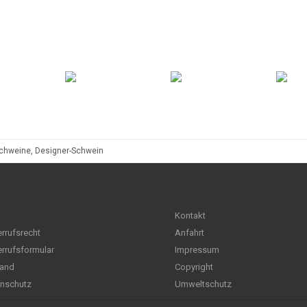
chweine, Designer-Schwein
Kontakt
rrufsrecht
Anfahrt
rrufsformular
Impressum
and
Copyright
nschutz
Umweltschutz