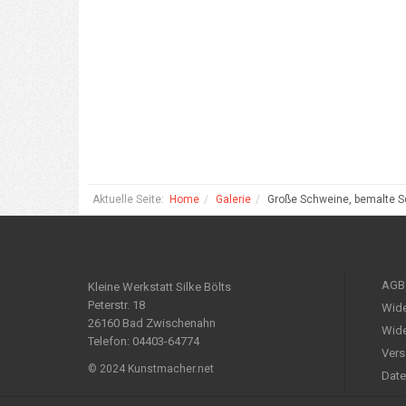
Aktuelle Seite:
Home
Galerie
Große Schweine, bemalte S
AGB
Kleine Werkstatt Silke Bölts
Peterstr. 18
Wide
26160 Bad Zwischenahn
Wide
Telefon: 04403-64774
Vers
© 2024 Kunstmacher.net
Date