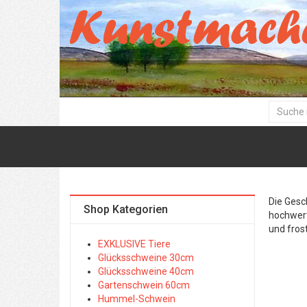
Die Gesc
Shop Kategorien
hochwert
und frost
EXKLUSIVE Tiere
Glücksschweine 30cm
Glücksschweine 40cm
Gartenschwein 60cm
Hummel-Schwein