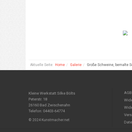
Aktuelle Seite:
Home
Galerie
Große Schweine, bemalte S
AGB
Kleine Werkstatt Silke Bölts
Peterstr. 18
Wide
26160 Bad Zwischenahn
Wide
Telefon: 04403-64774
Vers
© 2024 Kunstmacher.net
Date