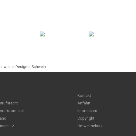
chweine, Designer-Schwein
Kontakt
rrufsrecht
Anfahrt
rrufsformular
Impressum
and
Copyright
nschutz
Umweltschutz