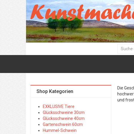
Die Gesc
Shop Kategorien
hochwert
und frost
EXKLUSIVE Tiere
Glücksschweine 30cm
Glücksschweine 40cm
Gartenschwein 60cm
Hummel-Schwein