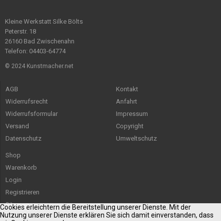
Kleine Werkstatt Silke Bölts
Peterstr. 18
26160 Bad Zwischenahn
Telefon: 04403-64774
© 2024 Kunstmacher.net
AGB
Kontakt
Widerrufsrecht
Anfahrt
Widerrufsformular
Impressum
Versand
Copyright
Datenschutz
Umweltschutz
Shop
Warenkorb
Login
Registrieren
Sitemap
Cookies erleichtern die Bereitstellung unserer Dienste. Mit der
Nutzung unserer Dienste erklären Sie sich damit einverstanden, dass