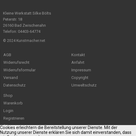
Kleine Werkstatt Silke Bölts
Peterstr. 18
26160 Bad Zwischenahn
Telefon: 04403-64774
© 2024 Kunstmacher.net
AGB
Kontakt
Widerrufsrecht
Anfahrt
Widerrufsformular
Impressum
Versand
Copyright
Datenschutz
Umweltschutz
Shop
Warenkorb
Login
Registrieren
Sitemap
Cookies erleichtern die Bereitstellung unserer Dienste. Mit der
Nutzung unserer Dienste erklären Sie sich damit einverstanden, dass