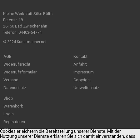
Kleine Werkstatt Silke Bölts
Peterstr. 18
26160 Bad Zwischenahn
Telefon: 04403-64774
© 2024 Kunstmacher.net
AGB
Kontakt
Widerrufsrecht
Anfahrt
Widerrufsformular
Impressum
Versand
Copyright
Datenschutz
Umweltschutz
Shop
Warenkorb
Login
Registrieren
Sitemap
Cookies erleichtern die Bereitstellung unserer Dienste. Mit der
Nutzung unserer Dienste erklären Sie sich damit einverstanden, dass