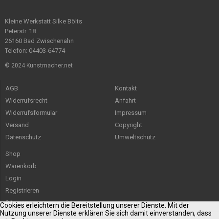
Kleine Werkstatt Silke Bölts
Peterstr. 18
26160 Bad Zwischenahn
Telefon: 04403-64774
© 2024 Kunstmacher.net
AGB
Kontakt
Widerrufsrecht
Anfahrt
Widerrufsformular
Impressum
Versand
Copyright
Datenschutz
Umweltschutz
Shop
Warenkorb
Login
Registrieren
Sitemap
Cookies erleichtern die Bereitstellung unserer Dienste. Mit der
Nutzung unserer Dienste erklären Sie sich damit einverstanden, dass