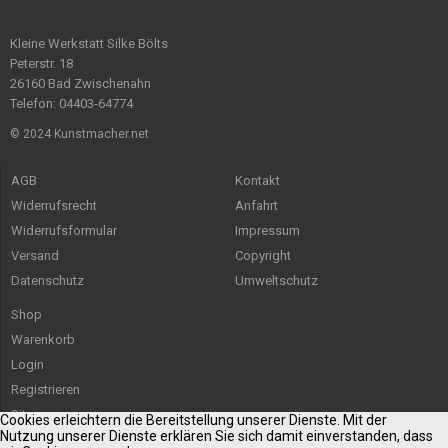
Kleine Werkstatt Silke Bölts
Peterstr. 18
26160 Bad Zwischenahn
Telefon: 04403-64774
© 2024 Kunstmacher.net
AGB
Kontakt
Widerrufsrecht
Anfahrt
Widerrufsformular
Impressum
Versand
Copyright
Datenschutz
Umweltschutz
Shop
Warenkorb
Login
Registrieren
Sitemap
Cookies erleichtern die Bereitstellung unserer Dienste. Mit der
Nutzung unserer Dienste erklären Sie sich damit einverstanden, dass