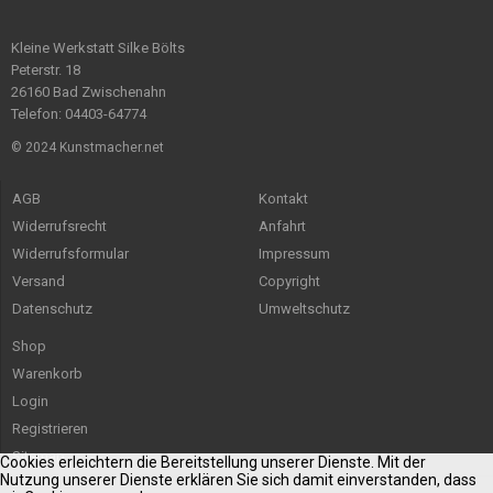
Kleine Werkstatt Silke Bölts
Peterstr. 18
26160 Bad Zwischenahn
Telefon: 04403-64774
© 2024 Kunstmacher.net
AGB
Kontakt
Widerrufsrecht
Anfahrt
Widerrufsformular
Impressum
Versand
Copyright
Datenschutz
Umweltschutz
Shop
Warenkorb
Login
Registrieren
Sitemap
Cookies erleichtern die Bereitstellung unserer Dienste. Mit der
Nutzung unserer Dienste erklären Sie sich damit einverstanden, dass