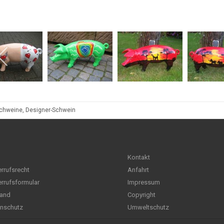
chweine, Designer-Schwein
Kontakt
rrufsrecht
Anfahrt
rrufsformular
Impressum
and
Copyright
nschutz
Umweltschutz