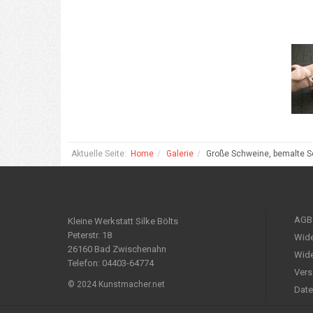
Aktuelle Seite:
Home
Galerie
Große Schweine, bemalte S
AGB
Kleine Werkstatt Silke Bölts
Peterstr. 18
Wide
26160 Bad Zwischenahn
Wide
Telefon: 04403-64774
Vers
© 2024 Kunstmacher.net
Date