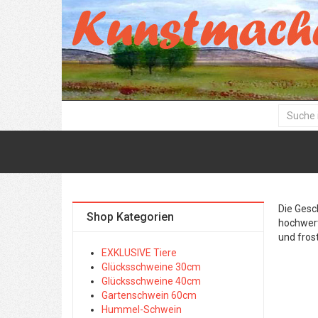
Die Gesc
Shop Kategorien
hochwert
und frost
EXKLUSIVE Tiere
Glücksschweine 30cm
Glücksschweine 40cm
Gartenschwein 60cm
Hummel-Schwein