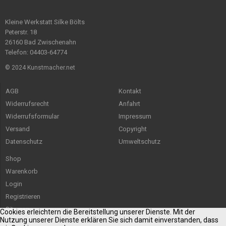
Kleine Werkstatt Silke Bölts
Peterstr. 18
26160 Bad Zwischenahn
Telefon: 04403-64774
© 2024 Kunstmacher.net
AGB
Kontakt
Widerrufsrecht
Anfahrt
Widerrufsformular
Impressum
Versand
Copyright
Datenschutz
Umweltschutz
Shop
Warenkorb
Login
Registrieren
Sitemap
Cookies erleichtern die Bereitstellung unserer Dienste. Mit der
Nutzung unserer Dienste erklären Sie sich damit einverstanden, dass