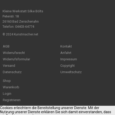
Kleine Werkstatt Silke Bölts
Peterstr. 18
26160 Bad Zwischenahn
Telefon: 04403-64774
© 2024 Kunstmacher.net
AGB
Kontakt
Widerrufsrecht
Anfahrt
Widerrufsformular
Impressum
Versand
Copyright
Datenschutz
Umweltschutz
Shop
Warenkorb
Login
Registrieren
Sitemap
Cookies erleichtern die Bereitstellung unserer Dienste. Mit der
Nutzung unserer Dienste erklären Sie sich damit einverstanden, dass