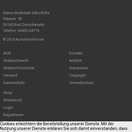
Kleine Werkstatt Silke Bölts
Peterstr. 18
26160 Bad Zwischenahn
Telefon: 04403-64774
© 2024 Kunstmacher.net
AGB
Kontakt
Widerrufsrecht
Anfahrt
Widerrufsformular
Impressum
Versand
Copyright
Datenschutz
Umweltschutz
Shop
Warenkorb
Login
Registrieren
Sitemap
Cookies erleichtern die Bereitstellung unserer Dienste. Mit der
Nutzung unserer Dienste erklären Sie sich damit einverstanden, dass