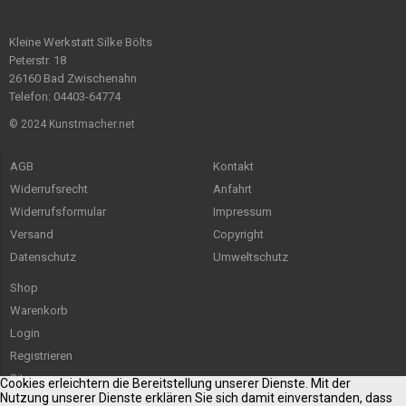
Kleine Werkstatt Silke Bölts
Peterstr. 18
26160 Bad Zwischenahn
Telefon: 04403-64774
© 2024 Kunstmacher.net
AGB
Kontakt
Widerrufsrecht
Anfahrt
Widerrufsformular
Impressum
Versand
Copyright
Datenschutz
Umweltschutz
Shop
Warenkorb
Login
Registrieren
Sitemap
Cookies erleichtern die Bereitstellung unserer Dienste. Mit der
Nutzung unserer Dienste erklären Sie sich damit einverstanden, dass