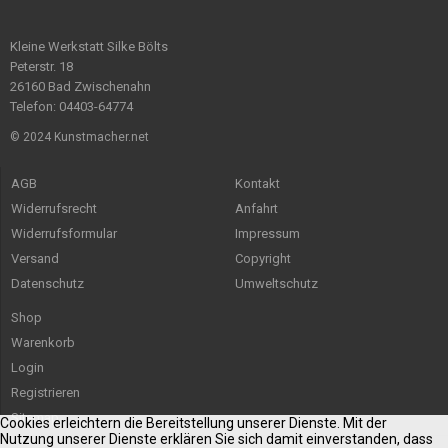
Kleine Werkstatt Silke Bölts
Peterstr. 18
26160 Bad Zwischenahn
Telefon: 04403-64774
© 2024 Kunstmacher.net
AGB
Kontakt
Widerrufsrecht
Anfahrt
Widerrufsformular
Impressum
Versand
Copyright
Datenschutz
Umweltschutz
Shop
Warenkorb
Login
Registrieren
Sitemap
Cookies erleichtern die Bereitstellung unserer Dienste. Mit der
Nutzung unserer Dienste erklären Sie sich damit einverstanden, dass