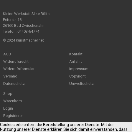
Kleine Werkstatt Silke Bölts
Peterstr. 18
26160 Bad Zwischenahn
Telefon: 04403-64774
© 2024 Kunstmacher.net
AGB
Kontakt
Widerrufsrecht
Anfahrt
Widerrufsformular
Impressum
Versand
Copyright
Datenschutz
Umweltschutz
Shop
Warenkorb
Login
Registrieren
Sitemap
Cookies erleichtern die Bereitstellung unserer Dienste. Mit der
Nutzung unserer Dienste erklären Sie sich damit einverstanden, dass