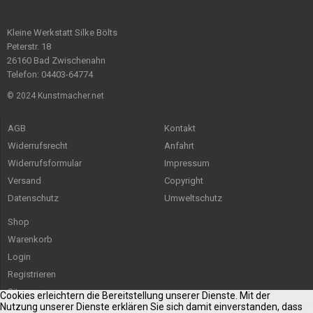
Kleine Werkstatt Silke Bölts
Peterstr. 18
26160 Bad Zwischenahn
Telefon: 04403-64774
© 2024 Kunstmacher.net
AGB
Kontakt
Widerrufsrecht
Anfahrt
Widerrufsformular
Impressum
Versand
Copyright
Datenschutz
Umweltschutz
Shop
Warenkorb
Login
Registrieren
Sitemap
Cookies erleichtern die Bereitstellung unserer Dienste. Mit der
Nutzung unserer Dienste erklären Sie sich damit einverstanden, dass