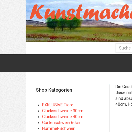
Die Gesc
Shop Kategorien
diese mi
sind abs
40cm, H
EXKLUSIVE Tiere
Glücksschweine 30cm
Glücksschweine 40cm
Gartenschwein 60cm
Hummel-Schwein