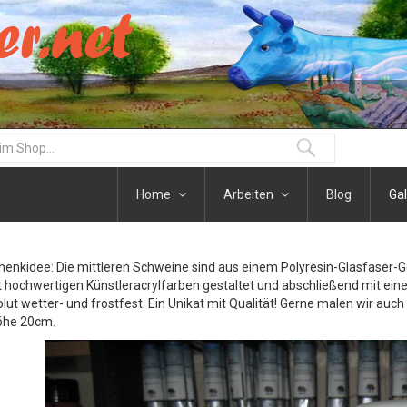
Home
Arbeiten
Blog
Gal
henkidee: Die mittleren Schweine sind aus einem Polyresin-Glasfaser-
t hochwertigen Künstleracrylfarben gestaltet und abschließend mit eine
olut wetter- und frostfest. Ein Unikat mit Qualität! Gerne malen wir auc
öhe 20cm.