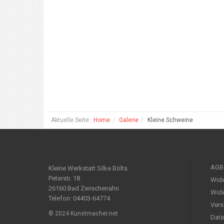
Aktuelle Seite:
Home
Galerie
Kleine Schweine
AGB
Kleine Werkstatt Silke Bölts
Peterstr. 18
Wide
26160 Bad Zwischenahn
Wide
Telefon: 04403-64774
Vers
© 2024 Kunstmacher.net
Date