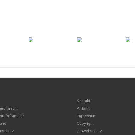
Kontakt
rrufsrecht
Anfahrt
rrufsformular
Impressum
and
Copyright
nschutz
Umweltschutz