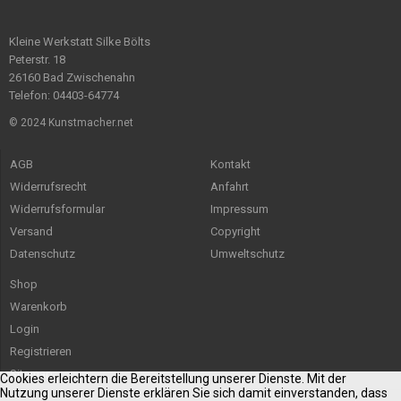
Kleine Werkstatt Silke Bölts
Peterstr. 18
26160 Bad Zwischenahn
Telefon: 04403-64774
© 2024 Kunstmacher.net
AGB
Kontakt
Widerrufsrecht
Anfahrt
Widerrufsformular
Impressum
Versand
Copyright
Datenschutz
Umweltschutz
Shop
Warenkorb
Login
Registrieren
Sitemap
Cookies erleichtern die Bereitstellung unserer Dienste. Mit der
Nutzung unserer Dienste erklären Sie sich damit einverstanden, dass