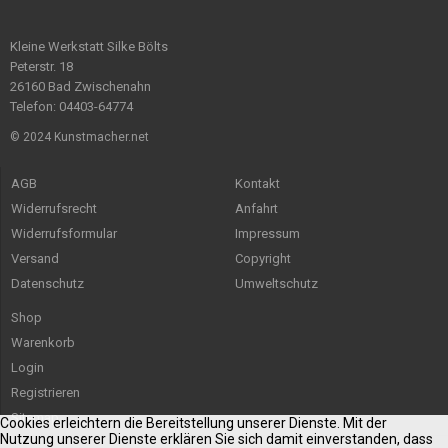
Kleine Werkstatt Silke Bölts
Peterstr. 18
26160 Bad Zwischenahn
Telefon: 04403-64774
© 2024 Kunstmacher.net
AGB
Kontakt
Widerrufsrecht
Anfahrt
Widerrufsformular
Impressum
Versand
Copyright
Datenschutz
Umweltschutz
Shop
Warenkorb
Login
Registrieren
Sitemap
Cookies erleichtern die Bereitstellung unserer Dienste. Mit der
Nutzung unserer Dienste erklären Sie sich damit einverstanden, dass