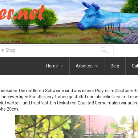
Home
Arbeiten
Blog
Gal
henkidee: Die mittleren Schweine sind aus einem Polyresin-Glasfaser-
t hochwertigen Künstleracrylfarben gestaltet und abschließend mit eine
olut wetter- und frostfest. Ein Unikat mit Qualität! Gerne malen wir auc
öhe 20cm.