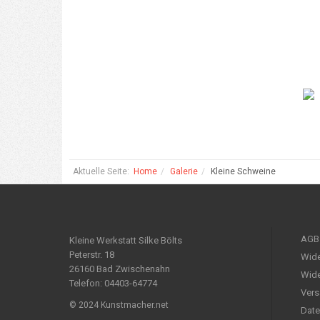
Aktuelle Seite:
Home
Galerie
Kleine Schweine
AGB
Kleine Werkstatt Silke Bölts
Peterstr. 18
Wide
26160 Bad Zwischenahn
Wide
Telefon: 04403-64774
Vers
© 2024 Kunstmacher.net
Date