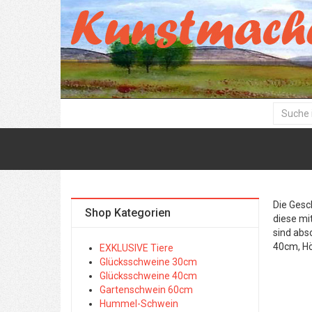
Die Gesc
Shop Kategorien
diese mi
sind abs
40cm, H
EXKLUSIVE Tiere
Glücksschweine 30cm
Glücksschweine 40cm
Gartenschwein 60cm
Hummel-Schwein