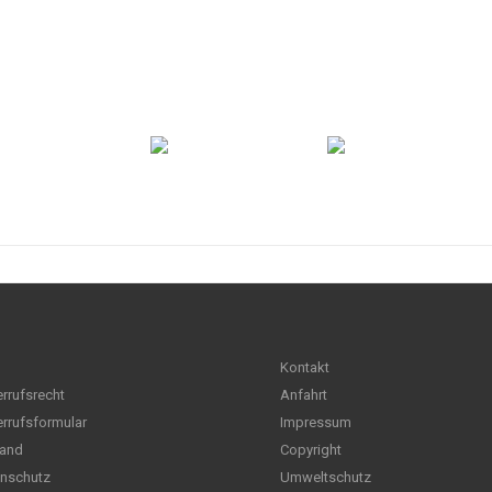
Kontakt
rrufsrecht
Anfahrt
rrufsformular
Impressum
and
Copyright
nschutz
Umweltschutz