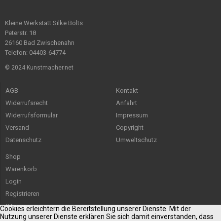
Kleine Werkstatt Silke Bölts
Peterstr. 18
26160 Bad Zwischenahn
Telefon: 04403-64774
© 2024 Kunstmacher.net
AGB
Kontakt
Widerrufsrecht
Anfahrt
Widerrufsformular
Impressum
Versand
Copyright
Datenschutz
Umweltschutz
Shop
Warenkorb
Login
Registrieren
Sitemap
Cookies erleichtern die Bereitstellung unserer Dienste. Mit der
Nutzung unserer Dienste erklären Sie sich damit einverstanden, dass