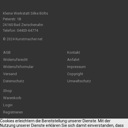
Kleine Werkstatt Silke Bölts
Peterstr. 18
26160 Bad Zwischenahn
Telefon: 04403-64774
© 2024 Kunstmacher.net
AGB
Kontakt
Widerrufsrecht
Anfahrt
Widerrufsformular
Impressum
Versand
Copyright
Datenschutz
Umweltschutz
Shop
Warenkorb
Login
Registrieren
Sitemap
Cookies erleichtern die Bereitstellung unserer Dienste. Mit der
Nutzung unserer Dienste erklären Sie sich damit einverstanden, dass