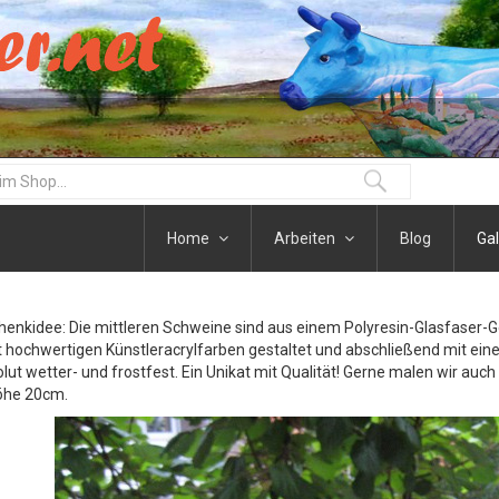
Home
Arbeiten
Blog
Gal
henkidee: Die mittleren Schweine sind aus einem Polyresin-Glasfaser-
t hochwertigen Künstleracrylfarben gestaltet und abschließend mit eine
olut wetter- und frostfest. Ein Unikat mit Qualität! Gerne malen wir auc
öhe 20cm.