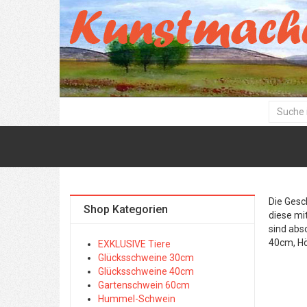
Die Gesc
Shop Kategorien
diese mi
sind abs
40cm, H
EXKLUSIVE Tiere
Glücksschweine 30cm
Glücksschweine 40cm
Gartenschwein 60cm
Hummel-Schwein