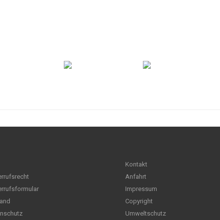
Kontakt
rrufsrecht
Anfahrt
rrufsformular
Impressum
and
Copyright
nschutz
Umweltschutz