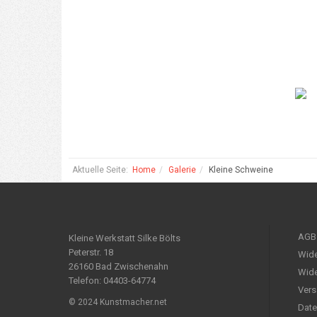
Aktuelle Seite:
Home
Galerie
Kleine Schweine
AGB
Kleine Werkstatt Silke Bölts
Peterstr. 18
Wide
26160 Bad Zwischenahn
Wide
Telefon: 04403-64774
Vers
© 2024 Kunstmacher.net
Date