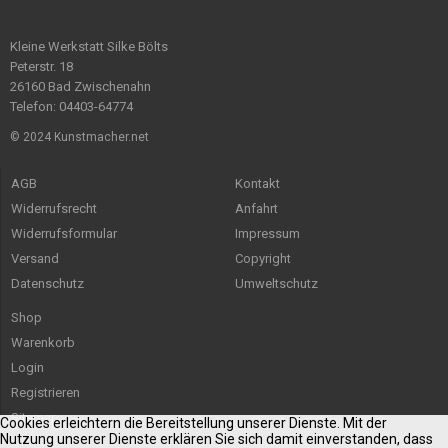
Kleine Werkstatt Silke Bölts
Peterstr. 18
26160 Bad Zwischenahn
Telefon: 04403-64774
© 2024 Kunstmacher.net
AGB
Kontakt
Widerrufsrecht
Anfahrt
Widerrufsformular
Impressum
Versand
Copyright
Datenschutz
Umweltschutz
Shop
Warenkorb
Login
Registrieren
Sitemap
Cookies erleichtern die Bereitstellung unserer Dienste. Mit der
Nutzung unserer Dienste erklären Sie sich damit einverstanden, dass