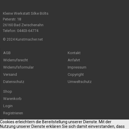
Kleine Werkstatt Silke Bölts
Peterstr. 18
26160 Bad Zwischenahn
Telefon: 04403-64774
© 2024 Kunstmacher.net
AGB
Kontakt
Widerrufsrecht
Anfahrt
Widerrufsformular
Impressum
Versand
Copyright
Datenschutz
Umweltschutz
Shop
Warenkorb
Login
Registrieren
Sitemap
Cookies erleichtern die Bereitstellung unserer Dienste. Mit der
Nutzung unserer Dienste erklären Sie sich damit einverstanden, dass