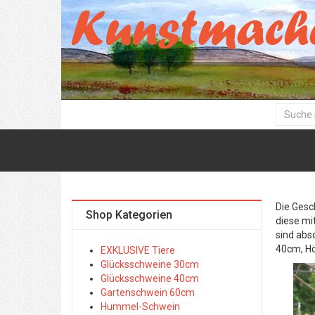
Die Gesc
Shop Kategorien
diese mi
sind abs
40cm, H
EXKLUSIVE Tiere
Glücksschweine 30cm
Glücksschweine 40cm
Gartenschwein 60cm
Hummel-Schwein