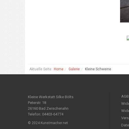
Aktuelle Seite:
Home
Galerie
Kleine Schweine
AGB
Kleine Werkstatt Silke Bölts
Peterstr. 18
Wide
26160 Bad Zwischenahn
Wide
Telefon: 04403-64774
Vers
© 2024 Kunstmacher.net
Date