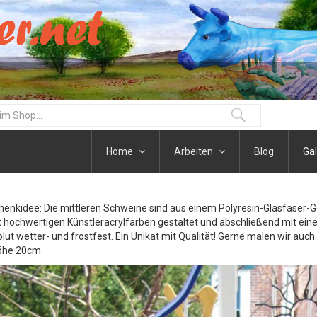
Home
Arbeiten
Blog
Gal
henkidee: Die mittleren Schweine sind aus einem Polyresin-Glasfaser-
t hochwertigen Künstleracrylfarben gestaltet und abschließend mit eine
olut wetter- und frostfest. Ein Unikat mit Qualität! Gerne malen wir auc
öhe 20cm.