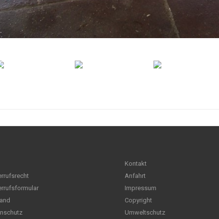
Kontakt
rrufsrecht
Anfahrt
rrufsformular
Impressum
and
Copyright
nschutz
Umweltschutz