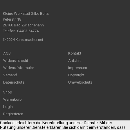
Kleine Werkstatt Silke Bölts
Peterstr. 18
26160 Bad Zwischenahn
Telefon: 04403-64774
© 2024 Kunstmacher.net
AGB
Kontakt
Widerrufsrecht
Anfahrt
Widerrufsformular
Impressum
Versand
Copyright
Datenschutz
Umweltschutz
Shop
Warenkorb
Login
Registrieren
Sitemap
Cookies erleichtern die Bereitstellung unserer Dienste. Mit der
Nutzung unserer Dienste erklären Sie sich damit einverstanden, dass