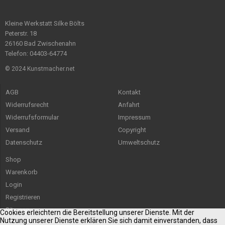
Kleine Werkstatt Silke Bölts
Peterstr. 18
26160 Bad Zwischenahn
Telefon: 04403-64774
© 2024 Kunstmacher.net
AGB
Kontakt
Widerrufsrecht
Anfahrt
Widerrufsformular
Impressum
Versand
Copyright
Datenschutz
Umweltschutz
Shop
Warenkorb
Login
Registrieren
Sitemap
Cookies erleichtern die Bereitstellung unserer Dienste. Mit der
Nutzung unserer Dienste erklären Sie sich damit einverstanden, dass