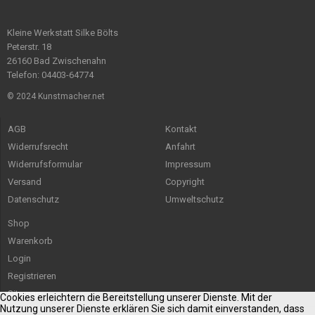
Kleine Werkstatt Silke Bölts
Peterstr. 18
26160 Bad Zwischenahn
Telefon: 04403-64774
© 2024 Kunstmacher.net
AGB
Kontakt
Widerrufsrecht
Anfahrt
Widerrufsformular
Impressum
Versand
Copyright
Datenschutz
Umweltschutz
Shop
Warenkorb
Login
Registrieren
Sitemap
Cookies erleichtern die Bereitstellung unserer Dienste. Mit der
Nutzung unserer Dienste erklären Sie sich damit einverstanden, dass