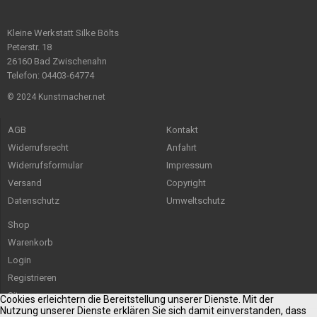
Kleine Werkstatt Silke Bölts
Peterstr. 18
26160 Bad Zwischenahn
Telefon: 04403-64774
© 2024 Kunstmacher.net
AGB
Kontakt
Widerrufsrecht
Anfahrt
Widerrufsformular
Impressum
Versand
Copyright
Datenschutz
Umweltschutz
Shop
Warenkorb
Login
Registrieren
Sitemap
Cookies erleichtern die Bereitstellung unserer Dienste. Mit der
Nutzung unserer Dienste erklären Sie sich damit einverstanden, dass