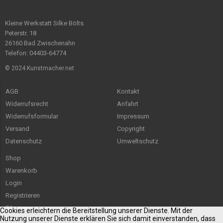
Kleine Werkstatt Silke Bölts
Peterstr. 18
26160 Bad Zwischenahn
Telefon: 04403-64774
© 2024 Kunstmacher.net
AGB
Kontakt
Widerrufsrecht
Anfahrt
Widerrufsformular
Impressum
Versand
Copyright
Datenschutz
Umweltschutz
Shop
Warenkorb
Login
Registrieren
Sitemap
Cookies erleichtern die Bereitstellung unserer Dienste. Mit der
Nutzung unserer Dienste erklären Sie sich damit einverstanden, dass