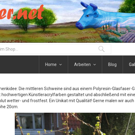
Home
Arbeiten
Blog
Gal
henkidee: Die mittleren Schweine sind aus einem Polyresin-Glasfaser-
t hochwertigen Künstleracrylfarben gestaltet und abschließend mit eine
olut wetter- und frostfest. Ein Unikat mit Qualität! Gerne malen wir auc
öhe 20cm.