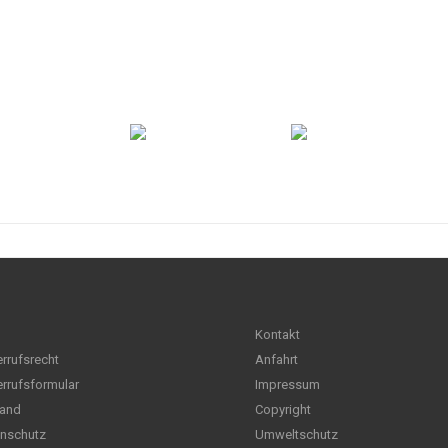
Kontakt
rrufsrecht
Anfahrt
rrufsformular
Impressum
and
Copyright
nschutz
Umweltschutz