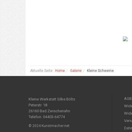
Aktuelle Seite:
Home
Galerie
Kleine Schweine
AGB
Kleine Werkstatt Silke Bölts
Peterstr. 18
Wide
26160 Bad Zwischenahn
Wide
Telefon: 04403-64774
Vers
© 2024 Kunstmacher.net
Date