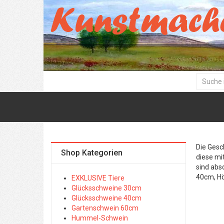
Die Gesc
Shop Kategorien
diese mi
sind abs
40cm, H
EXKLUSIVE Tiere
Glücksschweine 30cm
Glücksschweine 40cm
Gartenschwein 60cm
Hummel-Schwein