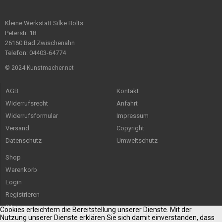
Kleine Werkstatt Silke Bölts
Peterstr. 18
26160 Bad Zwischenahn
Telefon: 04403-64774
© 2024 Kunstmacher.net
AGB
Kontakt
Widerrufsrecht
Anfahrt
Widerrufsformular
Impressum
Versand
Copyright
Datenschutz
Umweltschutz
Shop
Warenkorb
Login
Registrieren
Sitemap
Cookies erleichtern die Bereitstellung unserer Dienste. Mit der
Nutzung unserer Dienste erklären Sie sich damit einverstanden, dass