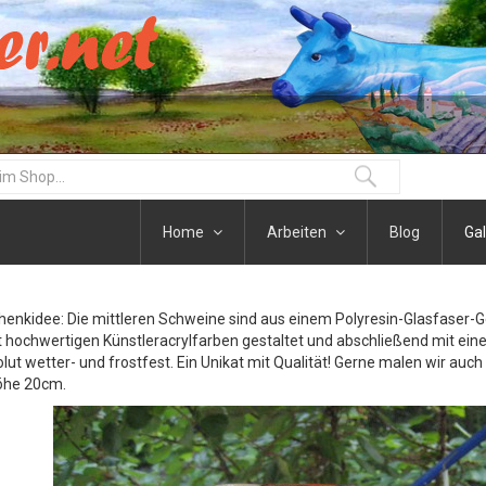
Home
Arbeiten
Blog
Gal
henkidee: Die mittleren Schweine sind aus einem Polyresin-Glasfaser-
t hochwertigen Künstleracrylfarben gestaltet und abschließend mit eine
olut wetter- und frostfest. Ein Unikat mit Qualität! Gerne malen wir auc
öhe 20cm.