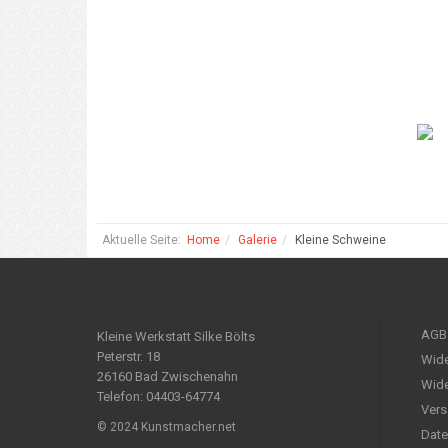
Aktuelle Seite:
Home
Galerie
Kleine Schweine
AGB
Kleine Werkstatt Silke Bölts
Peterstr. 18
Wide
26160 Bad Zwischenahn
Wide
Telefon: 04403-64774
Vers
© 2024 Kunstmacher.net
Date