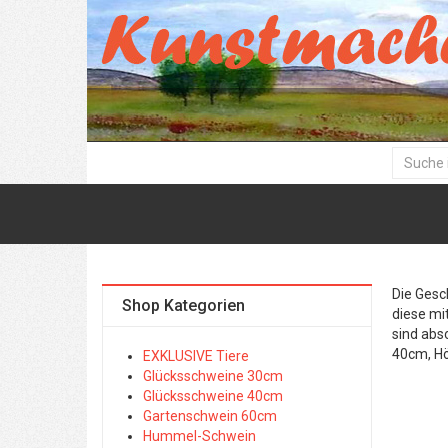
Die Gesc
Shop Kategorien
diese mi
sind abs
40cm, H
EXKLUSIVE Tiere
Glücksschweine 30cm
Glücksschweine 40cm
Gartenschwein 60cm
Hummel-Schwein